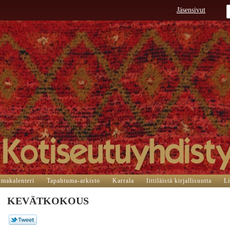
Jäsensivut
umakalenteri
Tapahtuma-arkisto
Karrala
Iittiläistä kirjallisuutta
Li
KEVÄTKOKOUS