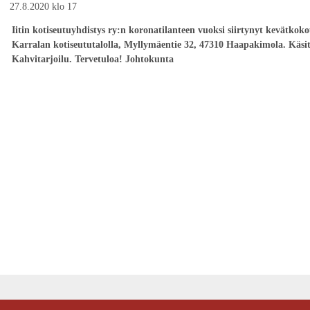
27.8.2020 klo 17
Iitin kotiseutuyhdistys ry:n koronatilanteen vuoksi siirtynyt kevätkoko
Karralan kotiseututalolla, Myllymäentie 32, 47310 Haapakimola. Käsit
Kahvitarjoilu. Tervetuloa! Johtokunta