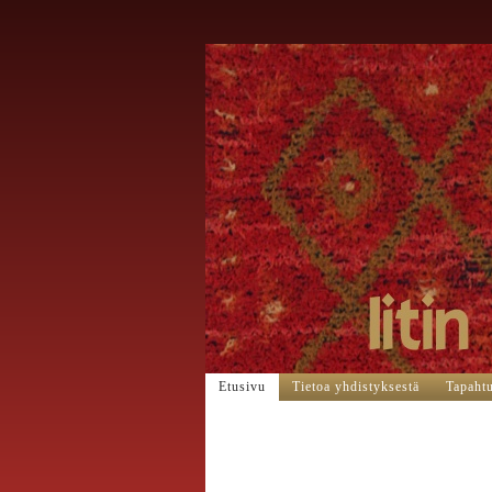
Etusivu
Tietoa yhdistyksestä
Tapaht